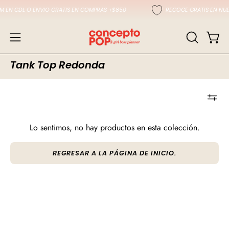
Saltar
EN GDL O ENVIO GRATIS EN COMPRAS +$850
RECOGE GRATIS EN NU
al
contenido
Carro
Abrir
ABRIR
BARRA
menú
Tank Top Redonda
DE
de
BÚSQUED
navegación
Lo sentimos, no hay productos en esta colección.
REGRESAR A LA PÁGINA DE INICIO.