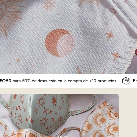
a el código
MAYOREO50
para 50% de descuento en la compra de +10 
CUBREBOCASTRIPLE
CAPA