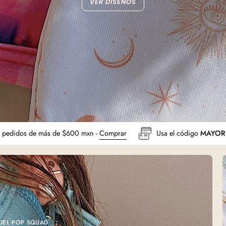
VER DISEÑOS
Envío gratis en pedidos de más de $600 mxn -
Comprar
Us
 DEL POP SQUAD