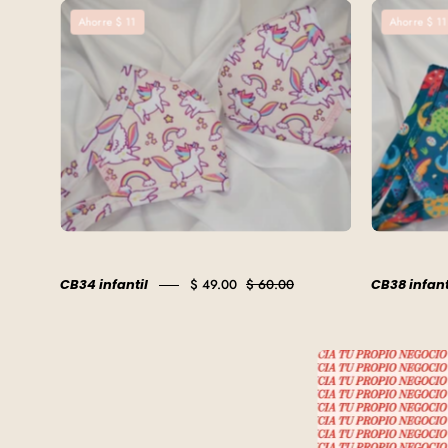
CB34
Ahorre $ 11
Ahorre $ 11
infantil
CB34 infantil
$ 49.00
$ 60.00
CB38 infant