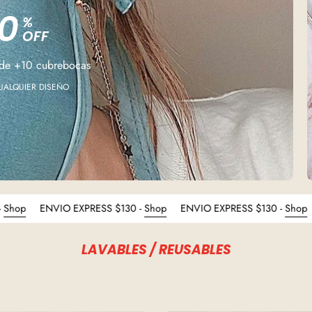
0
%
OFF
 de +10 cubrebocas
UALQUIER DISEÑO
RESS $130 -
Shop
ENVIO EXPRESS $130 -
Shop
ENVIO EXPRESS 
LAVABLES / REUSABLES