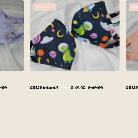
CB126
Ahor
Ahorre $ 11
infantil
0.00
CB126 infantil
$ 49.00
$ 60.00
CB129 