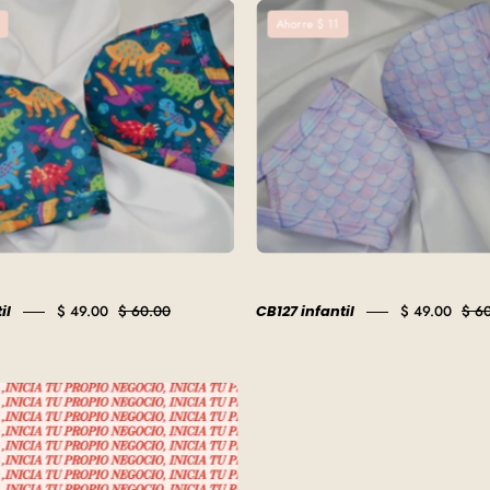
CB38
CB127
Ahorre $ 11
infantil
infantil
il
$ 49.00
$ 60.00
CB127 infantil
$ 49.00
$ 6