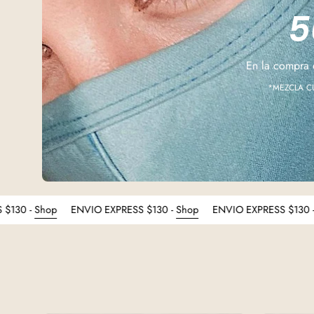
5
En la compra
*MEZCLA C
IO EXPRESS $130 -
Shop
ENVIO EXPRESS $130 -
Shop
ENVIO EXP